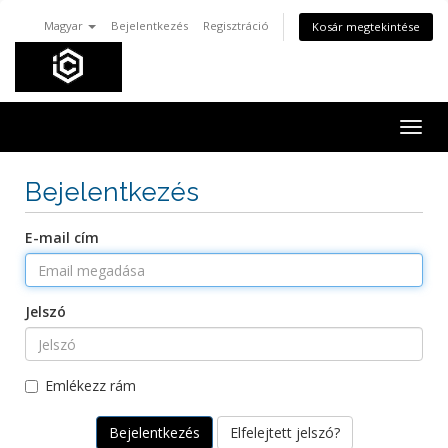
Magyar
Bejelentkezés
Regisztráció
Kosár megtekintése
Togg
navig
Bejelentkezés
E-mail cím
Jelszó
Emlékezz rám
Elfelejtett jelszó?