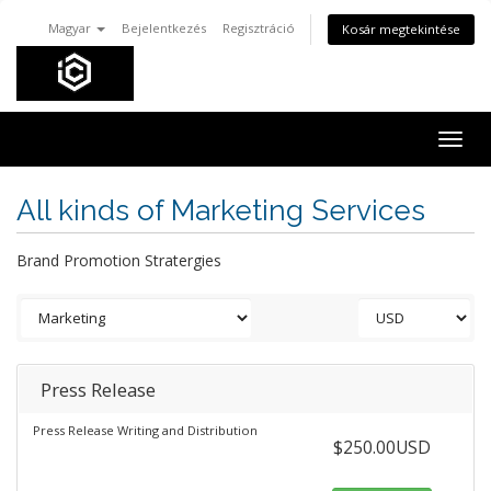
Magyar
Bejelentkezés
Regisztráció
Kosár megtekintése
Togg
navig
All kinds of Marketing Services
Brand Promotion Stratergies
Press Release
Press Release Writing and Distribution
$250.00USD